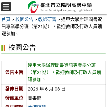
跳
至
選
主
單
首頁
>
校園公告
>
教師研習
>
逢甲大學辦理圖書資
要
訊專業學分班（第21期），歡迎教師及行政人員踴
內
躍參加。
容
區
校園公告
逢甲大學辦理圖書資訊專業學分班
公告主旨
（第21期），歡迎教師及行政人員踴
躍參加。
發佈日期
2026 年 6 月 08 日
發佈單位
圖書館