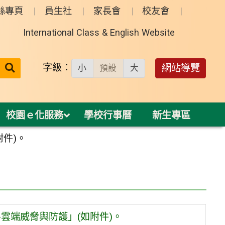
絲專頁
員生社
家長會
校友會
International Class & English Website
送出
字級：
網站導覽
小
預設
大
搜
尋：
校園ｅ化服務
學校行事曆
新生專區
附件)。
雲端威脅與防護」(如附件)。