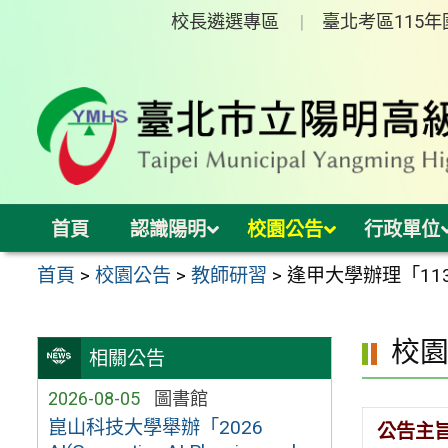
跳
校長遴選專區
臺北考區115
至
主
要
內
容
區
首頁
認識陽明
校園公告
行政單位
首頁
>
校園公告
>
教師研習
>
逢甲大學辦理「11
校
相關公告
2026-08-05
圖書館
崑山科技大學舉辦「2026
公告主