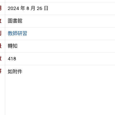
期
2024 年 8 月 26 日
位
圖書館
別
教師研習
級
轉知
數
418
容
如附件