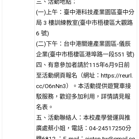
三、活動地點：
(一)上午：臺中港科技產業園區臺中分
局 3 樓訓練教室(臺中市梧棲區大觀路
6 號)
(二)下午：台中港關連產業園區-儀辰
企業(臺中市梧棲區港埠路一段551 號)
四、有意參加者請於115年6月9日前
至活動網頁報名（網址：https://reurl.
cc/O6nNn3）。本活動提供遊覽車接
駁服務，歡迎多加利用，詳情請見報
名表。
五、活動聯絡人：本校產學營運與推
廣處蔡小姐，電話：04-24517250分
機6812 ；E-mail：aictsp.tw@gmail.co