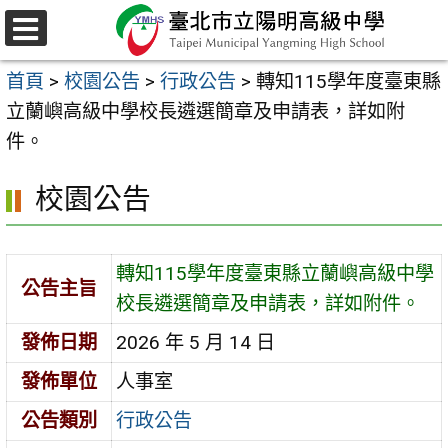
跳
至
選
主
單
首頁
>
校園公告
>
行政公告
>
轉知115學年度臺東縣
要
立蘭嶼高級中學校長遴選簡章及申請表，詳如附
內
件。
容
區
校園公告
轉知115學年度臺東縣立蘭嶼高級中學
公告主旨
校長遴選簡章及申請表，詳如附件。
發佈日期
2026 年 5 月 14 日
發佈單位
人事室
公告類別
行政公告