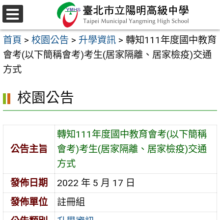
跳
至
選
主
單
首頁
>
校園公告
>
升學資訊
>
轉知111年度國中教育
要
會考(以下簡稱會考)考生(居家隔離、居家檢疫)交通
內
方式
容
區
校園公告
轉知111年度國中教育會考(以下簡稱
公告主旨
會考)考生(居家隔離、居家檢疫)交通
方式
發佈日期
2022 年 5 月 17 日
發佈單位
註冊組