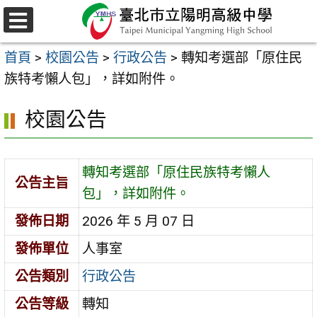
跳
至
選
主
單
首頁
>
校園公告
>
行政公告
>
轉知考選部「原住民
要
族特考懶人包」，詳如附件。
內
容
校園公告
區
轉知考選部「原住民族特考懶人
公告主旨
包」，詳如附件。
發佈日期
2026 年 5 月 07 日
發佈單位
人事室
公告類別
行政公告
公告等級
轉知