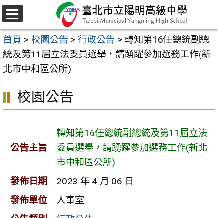
跳
至
選
主
單
首頁
>
校園公告
>
行政公告
>
轉知第16任總統副總
要
統及第11屆立法委員選舉，請踴躍參加選務工作(新
內
北市中和區公所)
容
區
校園公告
轉知第16任總統副總統及第11屆立法
公告主旨
委員選舉，請踴躍參加選務工作(新北
市中和區公所)
發佈日期
2023 年 4 月 06 日
發佈單位
人事室