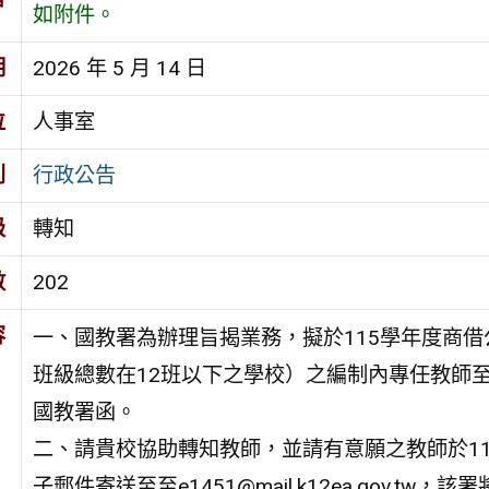
如附件。
期
2026 年 5 月 14 日
位
人事室
別
行政公告
級
轉知
數
202
容
一、國教署為辦理旨揭業務，擬於115學年度商
班級總數在12班以下之學校）之編制內專任教師
國教署函。
二、請貴校協助轉知教師，並請有意願之教師於11
子郵件寄送至至e1451@mail.k12ea.gov.tw