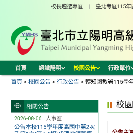
跳
校長遴選專區
臺北考區115
至
主
要
內
容
區
首頁
認識陽明
校園公告
行政單位
首頁
>
校園公告
>
行政公告
>
轉知國教署115
校
相關公告
2026-08-06
人事室
公告本校115學年度高國中第2次
公告主