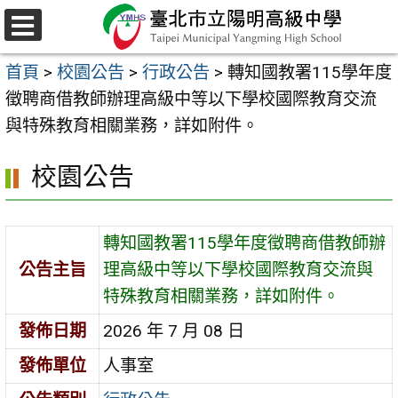
跳
至
選
主
單
首頁
>
校園公告
>
行政公告
>
轉知國教署115學年度
要
徵聘商借教師辦理高級中等以下學校國際教育交流
內
與特殊教育相關業務，詳如附件。
容
區
校園公告
轉知國教署115學年度徵聘商借教師辦
公告主旨
理高級中等以下學校國際教育交流與
特殊教育相關業務，詳如附件。
發佈日期
2026 年 7 月 08 日
發佈單位
人事室