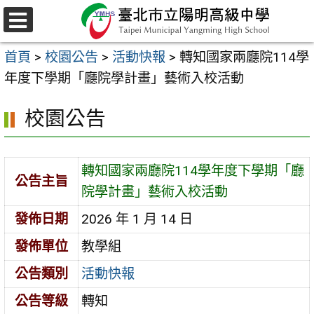
跳
至
選
主
單
首頁
>
校園公告
>
活動快報
>
轉知國家兩廳院114學
要
年度下學期「廳院學計畫」藝術入校活動
內
容
校園公告
區
轉知國家兩廳院114學年度下學期「廳
公告主旨
院學計畫」藝術入校活動
發佈日期
2026 年 1 月 14 日
發佈單位
教學組
公告類別
活動快報
公告等級
轉知