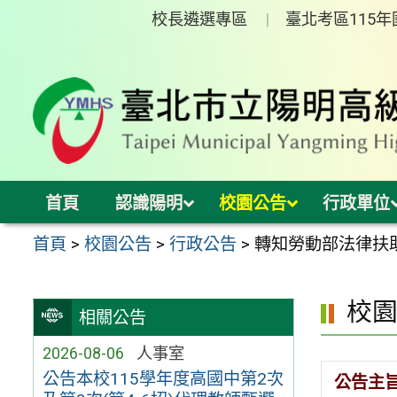
跳
校長遴選專區
臺北考區115
至
主
要
內
容
區
首頁
認識陽明
校園公告
行政單位
首頁
>
校園公告
>
行政公告
>
轉知勞動部法律扶
校
相關公告
2026-08-06
人事室
公告本校115學年度高國中第2次
公告主