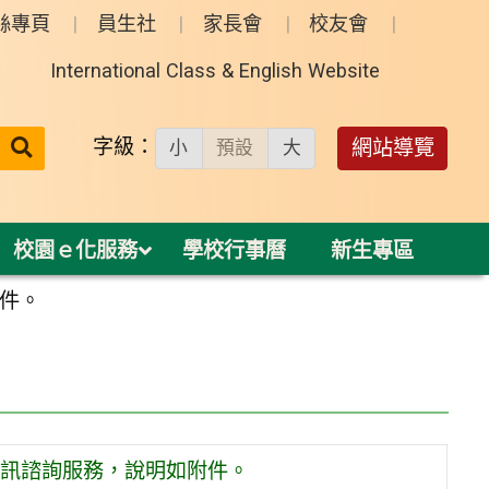
絲專頁
員生社
家長會
校友會
International Class & English Website
送出
字級：
網站導覽
小
預設
大
搜
尋：
校園ｅ化服務
學校行事曆
新生專區
件。
訊諮詢服務，說明如附件。