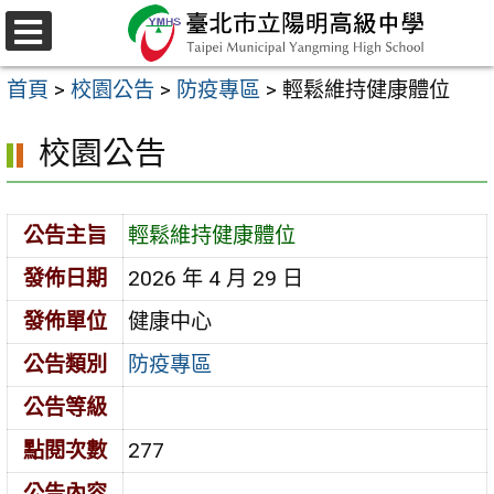
跳
至
選
主
單
首頁
>
校園公告
>
防疫專區
>
輕鬆維持健康體位
要
內
校園公告
容
區
公告主旨
輕鬆維持健康體位
發佈日期
2026 年 4 月 29 日
發佈單位
健康中心
公告類別
防疫專區
公告等級
點閱次數
277
公告內容