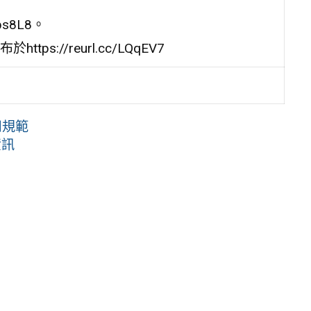
5ps8L8。
//reurl.cc/LQqEV7
用規範
資訊