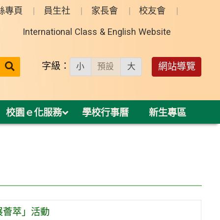
絲專頁
員生社
家長會
校友會
International Class & English Website
送出
字級：
網站導覽
小
預設
大
搜
尋：
校園ｅ化服務
學校行事曆
新生專區
展薈萃」活動