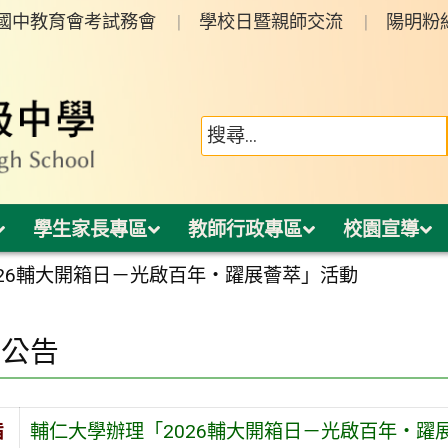
年國中教育會考試務會
學校日暨親師交流
陽明粉
學生家長專區
教師行政專區
校園宣導
026輔大開箱日－光啟百年・躍展薈萃」活動
園公告
旨
輔仁大學辦理「2026輔大開箱日－光啟百年・躍