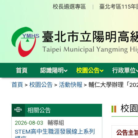
跳
校長遴選專區
臺北考區115
至
主
要
內
容
區
首頁
認識陽明
校園公告
行政單位
首頁
>
校園公告
>
活動快報
>
輔仁大學辦理「2
校
相關公告
2026-08-03
輔導組
STEM高中生職涯發展線上系列
公告主