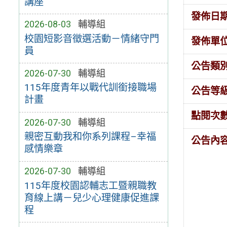
講座
發佈日
2026-08-03
輔導組
校園短影音徵選活動－情緒守門
發佈單
員
公告類
2026-07-30
輔導組
115年度青年以戰代訓銜接職場
公告等
計畫
點閱次
2026-07-30
輔導組
親密互動我和你系列課程–幸福
公告內
感情樂章
2026-07-30
輔導組
115年度校園認輔志工暨親職教
育線上講－兒少心理健康促進課
程