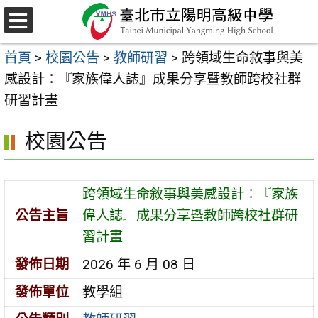
跳
至
選
主
單
首頁
>
校園公告
>
教師研習
>
跨領域生命敘事與美
要
感設計：『家族偉人誌』成果分享暨教師跨校社群
內
研習計畫
容
區
校園公告
跨領域生命敘事與美感設計：『家族
公告主旨
偉人誌』成果分享暨教師跨校社群研
習計畫
發佈日期
2026 年 6 月 08 日
發佈單位
教學組