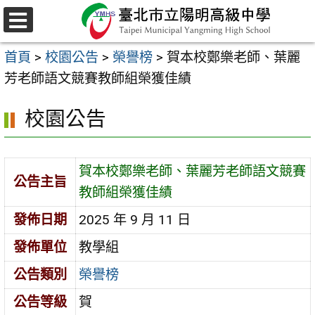
跳
至
選
主
單
首頁
>
校園公告
>
榮譽榜
>
賀本校鄭樂老師、葉麗
要
芳老師語文競賽教師組榮獲佳績
內
容
校園公告
區
賀本校鄭樂老師、葉麗芳老師語文競賽
公告主旨
教師組榮獲佳績
發佈日期
2025 年 9 月 11 日
發佈單位
教學組
公告類別
榮譽榜
公告等級
賀