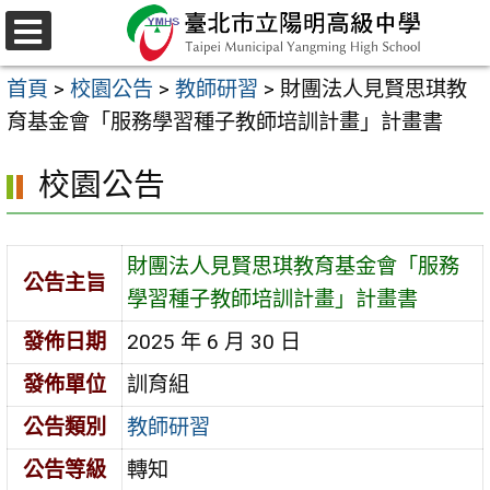
跳
至
選
主
單
首頁
>
校園公告
>
教師研習
>
財團法人見賢思琪教
要
育基金會「服務學習種子教師培訓計畫」計畫書
內
容
校園公告
區
財團法人見賢思琪教育基金會「服務
公告主旨
學習種子教師培訓計畫」計畫書
發佈日期
2025 年 6 月 30 日
發佈單位
訓育組
公告類別
教師研習
公告等級
轉知