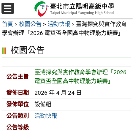
跳
至
選
主
單
首頁
>
校園公告
>
活動快報
>
臺灣探究與實作教育
要
學會辦理「2026 電資盃全國高中物理能力競賽」
內
容
校園公告
區
臺灣探究與實作教育學會辦理「2026
公告主旨
電資盃全國高中物理能力競賽」
發佈日期
2026 年 4 月 24 日
發佈單位
設備組
公告類別
活動快報
公告等級