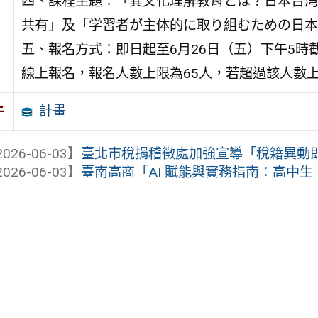
四、課程主題：「異文化理解教育とは？日本台湾
共有」及「学習者が主体的に取り組むための日本
五、報名方式：即日起至6月26日（五）下午5時截止，請至以
線上報名，報名人數上限為65人，若超過該人數
計畫
件
026-06-03】
臺北市稅捐稽徵處加強宣導「稅籍異動即
026-06-03】
臺南高商「AI 賦能與實務指南：高中生 DELF