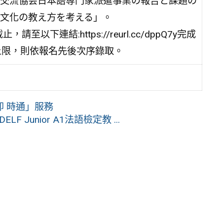
交流協会日本語専門家派遣事業の報告と課題の
文化の教え方を考える」。
下連結:https://reurl.cc/dppQ7y完成
上限，則依報名先後次序錄取。
 時通」服務
 Junior A1法語檢定教 ...