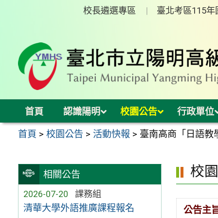
跳
校長遴選專區
臺北考區115
至
主
要
內
容
區
首頁
認識陽明
校園公告
行政單位
首頁
>
校園公告
>
活動快報
>
臺南高商「日語教
校
相關公告
2026-07-20
課務組
清華大學外語推廣課程報名
公告主