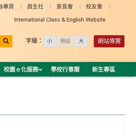
絲專頁
員生社
家長會
校友會
International Class & English Website
送出
字級：
網站導覽
小
預設
大
搜
尋：
校園ｅ化服務
學校行事曆
新生專區