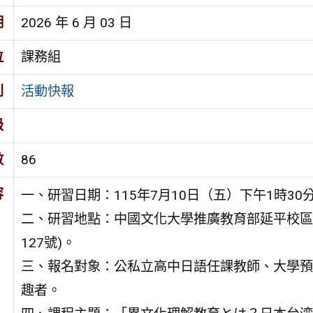
期
2026 年 6 月 03 日
位
課務組
別
活動快報
級
數
86
容
一、研習日期：115年7月10日（五）下午1時30
二、研習地點：中國文化大學推廣教育部延平校區（
127號)。
三、報名對象：公私立高中日語任課教師、大學預
趣者。