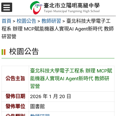
跳
至
選
主
單
首頁
>
校園公告
>
教師研習
>
臺北科技大學電子工
要
程系 辦理 MCP賦能機器人實現AI Agent新時代 教師
內
研習營
容
區
校園公告
臺北科技大學電子工程系 辦理 MCP賦
公告主旨
能機器人實現AI Agent新時代 教師研
習營
發佈日期
2026 年 1 月 20 日
發佈單位
圖書館