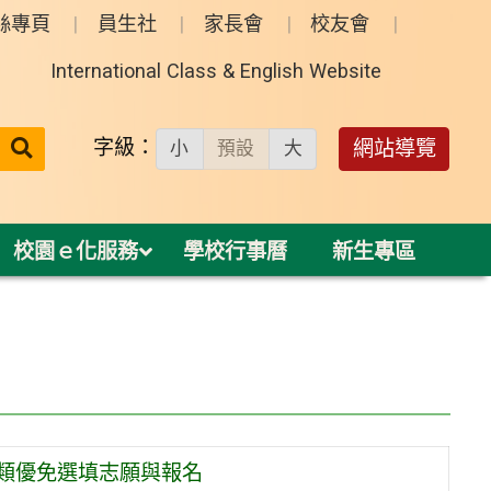
絲專頁
員生社
家長會
校友會
International Class & English Website
送出
字級：
網站導覽
小
預設
大
搜
尋：
校園ｅ化服務
學校行事曆
新生專區
二類優免選填志願與報名