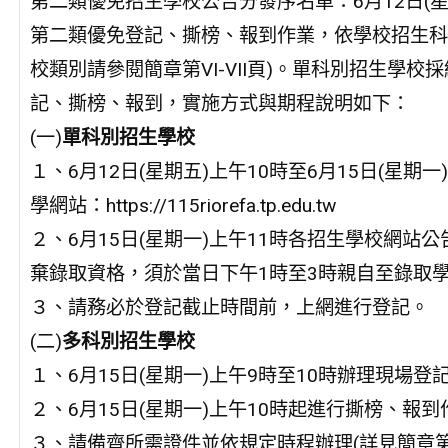
第二類優免招生學校公告分發序名單：6月12日(星
第二類優免登記、撕榜、報到作業，依學校招生科
校類別請參閱簡章第VI-VII頁)。單科別招生學
記、撕榜、報到，實施方式與期程說明如下：
(一)
單科別招生學校
１、6月12日(星期五)上午10時至6月15日(星
學網站：https://115riorefa.tp.edu.tw
２、6月15日(星期一)上午11時各招生學校網站
棄錄取資格，須於當日下午1時至3時親自至錄取
３、請務必於登記截止時間前，上網進行登記。
(二)
多科別招生學校
１、6月15日(星期一)上午9時至10時辦理現場登
２、6月15日(星期一)上午10時起進行撕榜、報到
３、請備齊所需證件並依規定時程辦理(詳見簡章第1