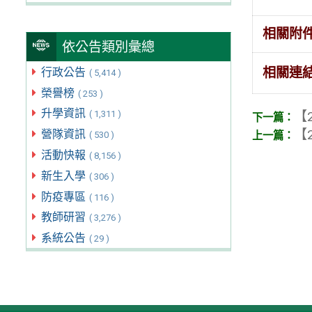
相關附
依公告類別彙總
相關連
行政公告
( 5,414 )
榮譽榜
( 253 )
升學資訊
【2
( 1,311 )
【2
營隊資訊
( 530 )
活動快報
( 8,156 )
新生入學
( 306 )
防疫專區
( 116 )
教師研習
( 3,276 )
系統公告
( 29 )