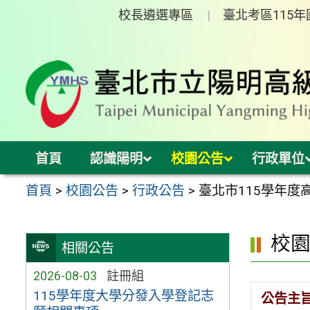
跳
校長遴選專區
臺北考區115
至
主
要
內
容
區
首頁
認識陽明
校園公告
行政單位
首頁
>
校園公告
>
行政公告
>
臺北市115學年
校
相關公告
2026-08-03
註冊組
115學年度大學分發入學登記志
公告主