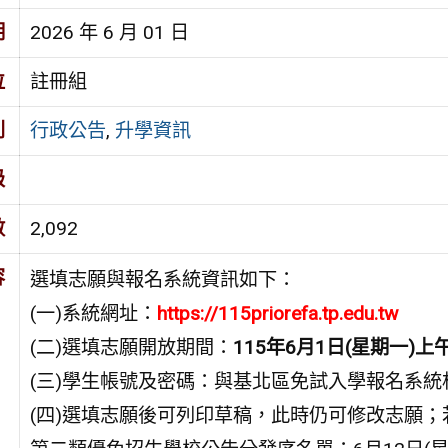
期
2026 年 6 月 01 日
位
註冊組
別
行政公告
,
升學資訊
級
數
2,092
容
選填志願與報名系統資訊如下：
(一)系統網址：
https://115priorefa.tp.edu.tw
(二)選填志願開放期間：
115年6月1日(星期一)上
(三)學生帳號及密碼：與基北區免試入學報名系
(四)選填志願後可列印草稿，此時仍可修改志願