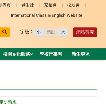
絲專頁
員生社
家長會
校友會
International Class & English Website
送出
字級：
網站導覽
小
預設
大
搜
尋：
校園ｅ化服務
學校行事曆
新生專區
能研習班