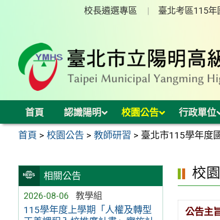
跳
校長遴選專區
臺北考區115
至
主
要
內
容
區
首頁
認識陽明
校園公告
行政單位
首頁
>
校園公告
>
教師研習
>
臺北市115學年
校
相關公告
2026-08-06
教學組
115學年度上學期「人權及轉型
公告主