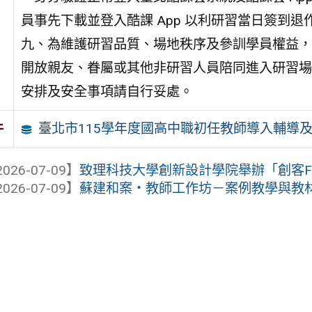
員事先下載並登入酷課 App 以利研習當日簽到退
九、為維護研習品質、場地秩序及參訓學員權益，
開放親友、眷屬或其他非研習人員陪同進入研習場
安排及安全事項請自行妥處。
臺北市115學年度國高中職初任教師導入輔導
件
026-07-09】
致理科技大學創新設計學院舉辦「創客F
026-07-09】
蘇建和案・教師工作坊－案例教學與教