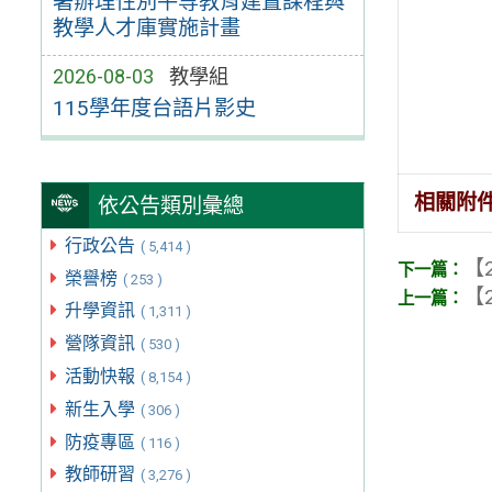
署辦理性別平等教育建置課程與
教學人才庫實施計畫
2026-08-03
教學組
115學年度台語片影史
相關附
依公告類別彙總
行政公告
( 5,414 )
【2
榮譽榜
( 253 )
【2
升學資訊
( 1,311 )
營隊資訊
( 530 )
活動快報
( 8,154 )
新生入學
( 306 )
防疫專區
( 116 )
教師研習
( 3,276 )