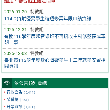
鑑定、聯合招生鑑定簡章
2026-01-20
特教組
114-2資賦優異學生縮短修業年限申請資訊
2025-12-31
特教組
有關116學年度起音樂班不再招收主副修箜篌或革
胡一事
2025-12-03
特教組
臺北市115學年度身心障礙學生十二年就學安置相
關資訊
依公告類別彙總
行政公告
( 5,414 )
榮譽榜
( 253 )
升學資訊
( 1,311 )