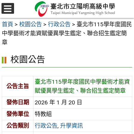
跳
至
選
主
單
首頁
>
校園公告
>
行政公告
>
臺北市115學年度國民
要
中學藝術才能資賦優異學生鑑定、聯合招生鑑定簡
內
章
容
區
校園公告
臺北市115學年度國民中學藝術才能資
公告主旨
賦優異學生鑑定、聯合招生鑑定簡章
發佈日期
2026 年 1 月 20 日
發佈單位
特教組
公告類別
行政公告
,
升學資訊