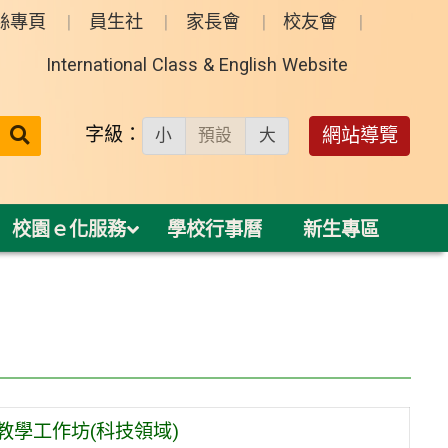
絲專頁
員生社
家長會
校友會
International Class & English Website
送出
字級：
網站導覽
小
預設
大
搜
尋：
校園ｅ化服務
學校行事曆
新生專區
教學工作坊(科技領域)