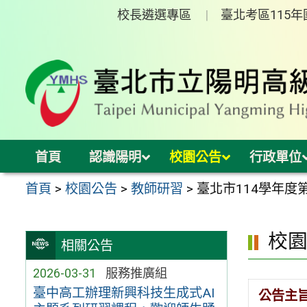
跳
校長遴選專區
臺北考區115
至
主
要
內
容
區
首頁
認識陽明
校園公告
行政單位
首頁
>
校園公告
>
教師研習
>
臺北市114學年度
校
相關公告
2026-03-31
服務推廣組
臺中高工辦理新興科技生成式AI
公告主