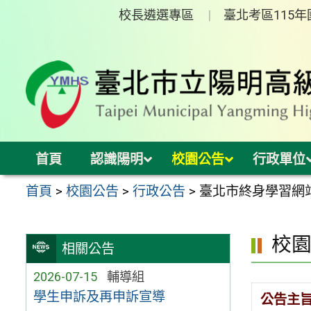
跳
校長遴選專區
臺北考區115
至
主
要
內
容
區
首頁
認識陽明
校園公告
行政單位
首頁
>
校園公告
>
行政公告
>
臺北市終身學習網
校
相關公告
2026-07-15
輔導組
學生申訴及再申訴宣導
公告主