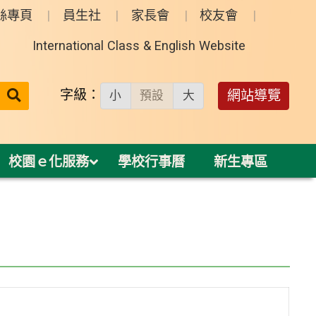
絲專頁
員生社
家長會
校友會
International Class & English Website
送出
字級：
網站導覽
小
預設
大
搜
尋：
校園ｅ化服務
學校行事曆
新生專區