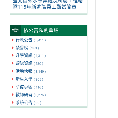
臺北自來水事業處及所屬工程總
隊115年新進職員工甄試簡章
依公告類別彙總
行政公告
( 5,411 )
榮譽榜
( 253 )
升學資訊
( 1,311 )
營隊資訊
( 530 )
活動快報
( 8,149 )
新生入學
( 305 )
防疫專區
( 116 )
教師研習
( 3,276 )
系統公告
( 29 )