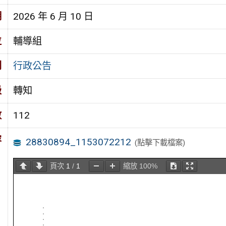
期
2026 年 6 月 10 日
位
輔導組
別
行政公告
級
轉知
數
112
容
28830894_1153072212
(點擊下載檔案)
頁次
1
/
1
縮放
100%