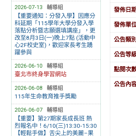
2026-07-13
輔導組
發佈日
【重要通知：分發入學】因應分
科延期「115學年大學分發入學
發佈單
落點分析暨志願選填講座」，更
改至8月3日(一)晚上7點 (活動中
公告類
心2F校史室)，歡迎家長考生踴
躍參與
公告等
2026-06-10
輔導組
點閱次
臺北市終身學習網站
公告內
2026-06-08
輔導組
115年生命教育推手獎勵
2026-06-07
輔導組
【重要】第27期家長成長班 熱
烈報名中！6/10(三)13:30-15:30
【輕鬆手做】舌尖上的美麗–果