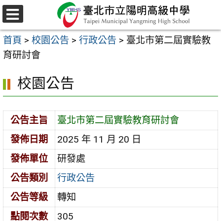
跳
至
選
主
單
首頁
>
校園公告
>
行政公告
>
臺北市第二屆實驗教
要
育研討會
內
容
校園公告
區
公告主旨
臺北市第二屆實驗教育研討會
發佈日期
2025 年 11 月 20 日
發佈單位
研發處
公告類別
行政公告
公告等級
轉知
點閱次數
305