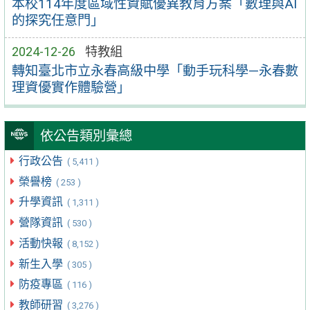
本校114年度區域性資賦優異教育方案「數理與AI
的探究任意門」
2024-12-26
特教組
轉知臺北市立永春高級中學「動手玩科學—永春數
理資優實作體驗營」
依公告類別彙總
行政公告
( 5,411 )
榮譽榜
( 253 )
升學資訊
( 1,311 )
營隊資訊
( 530 )
活動快報
( 8,152 )
新生入學
( 305 )
防疫專區
( 116 )
教師研習
( 3,276 )