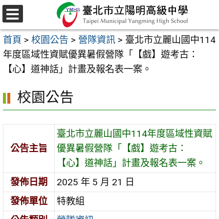
跳
至
選
主
單
首頁
>
校園公告
>
營隊資訊
>
臺北市立麗山國中114
要
年度區域性資賦優異暑假營隊「【戲】遊考古：
內
【心】道神話」計畫及報名表一案。
容
區
校園公告
臺北市立麗山國中114年度區域性資賦
公告主旨
優異暑假營隊「【戲】遊考古：
【心】道神話」計畫及報名表一案。
發佈日期
2025 年 5 月 21 日
發佈單位
特教組