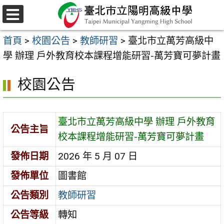
跳
至
選
主
單
首頁
>
校園公告
>
教師研習
>
臺北市立萬芳高級中
要
學 辦理 戶外教育校本課程增能研習-萬芳寶可夢計畫
內
容
校園公告
區
臺北市立萬芳高級中學 辦理 戶外教育
公告主旨
校本課程增能研習-萬芳寶可夢計畫
發佈日期
2026 年 5 月 07 日
發佈單位
圖書館
公告類別
教師研習
公告等級
轉知