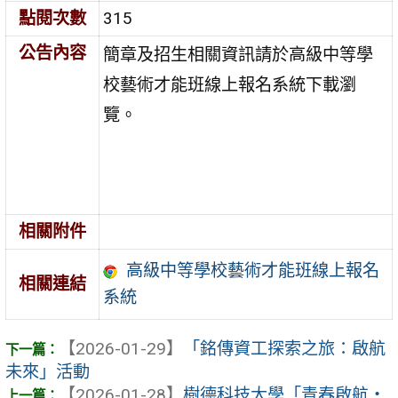
點閱次數
315
公告內容
簡章及招生相關資訊請於高級中等學
校藝術才能班線上報名系統下載瀏
覽。
相關附件
高級中等學校藝術才能班線上報名
相關連結
系統
【2026-01-29】
「銘傳資工探索之旅：啟航
未來」活動
【2026-01-28】
樹德科技大學「青春啟航・