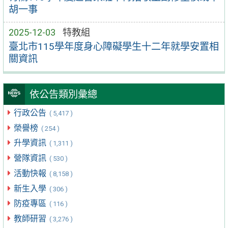
胡一事
2025-12-03
特教組
臺北市115學年度身心障礙學生十二年就學安置相
關資訊
依公告類別彙總
行政公告
( 5,417 )
榮譽榜
( 254 )
升學資訊
( 1,311 )
營隊資訊
( 530 )
活動快報
( 8,158 )
新生入學
( 306 )
防疫專區
( 116 )
教師研習
( 3,276 )