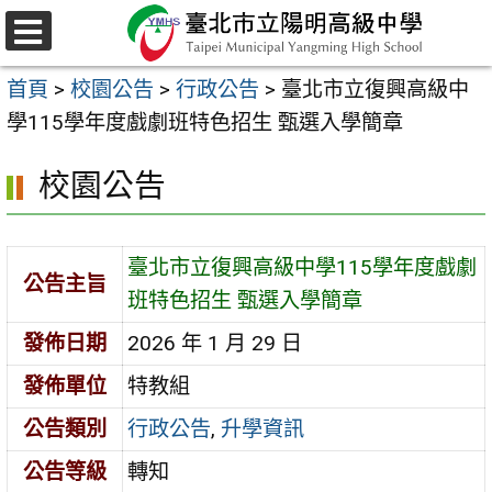
跳
至
選
主
單
首頁
>
校園公告
>
行政公告
>
臺北市立復興高級中
要
學115學年度戲劇班特色招生 甄選入學簡章
內
容
校園公告
區
臺北市立復興高級中學115學年度戲劇
公告主旨
班特色招生 甄選入學簡章
發佈日期
2026 年 1 月 29 日
發佈單位
特教組
公告類別
行政公告
,
升學資訊
公告等級
轉知