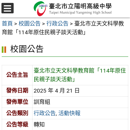
跳
至
選
主
單
首頁
>
校園公告
>
行政公告
>
臺北市立天文科學教
要
育館「114年原住民親子談天活動」
內
容
校園公告
區
臺北市立天文科學教育館「114年原住
公告主旨
民親子談天活動」
發佈日期
2025 年 4 月 21 日
發佈單位
訓育組
公告類別
行政公告
,
活動快報
公告等級
轉知