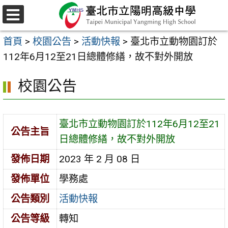
跳
至
選
主
單
首頁
>
校園公告
>
活動快報
>
臺北市立動物園訂於
要
112年6月12至21日總體修繕，故不對外開放
內
容
校園公告
區
臺北市立動物園訂於112年6月12至21
公告主旨
日總體修繕，故不對外開放
發佈日期
2023 年 2 月 08 日
發佈單位
學務處
公告類別
活動快報
公告等級
轉知