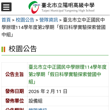
跳
至
選
主
單
首頁
>
校園公告
>
營隊資訊
>
臺北市立中正國民中
要
學辦理114學年度第2學期「假日科學實驗探索營國
內
中組」
容
區
校園公告
臺北市立中正國民中學辦理114學年度
公告主旨
第2學期「假日科學實驗探索營國中
組」
發佈日期
2026 年 2 月 11 日
發佈單位
設備組