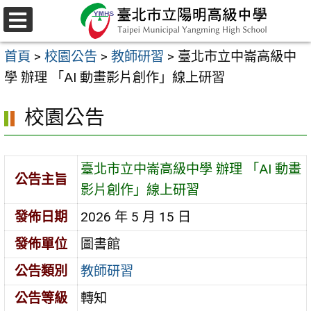
跳
至
選
主
單
首頁
>
校園公告
>
教師研習
>
臺北市立中崙高級中
要
學 辦理 「AI 動畫影片創作」線上研習
內
容
校園公告
區
臺北市立中崙高級中學 辦理 「AI 動畫
公告主旨
影片創作」線上研習
發佈日期
2026 年 5 月 15 日
發佈單位
圖書館
公告類別
教師研習
公告等級
轉知