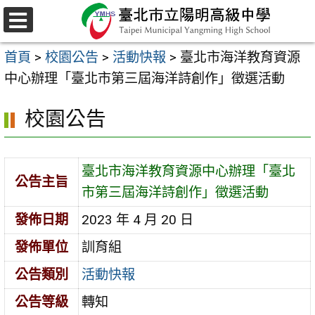
跳
至
選
主
單
首頁
>
校園公告
>
活動快報
>
臺北市海洋教育資源
要
中心辦理「臺北市第三屆海洋詩創作」徵選活動
內
容
校園公告
區
臺北市海洋教育資源中心辦理「臺北
公告主旨
市第三屆海洋詩創作」徵選活動
發佈日期
2023 年 4 月 20 日
發佈單位
訓育組
公告類別
活動快報
公告等級
轉知