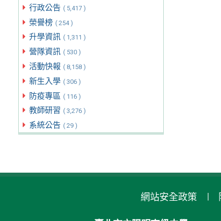
行政公告
( 5,417 )
榮譽榜
( 254 )
升學資訊
( 1,311 )
營隊資訊
( 530 )
活動快報
( 8,158 )
新生入學
( 306 )
防疫專區
( 116 )
教師研習
( 3,276 )
系統公告
( 29 )
網站安全政策