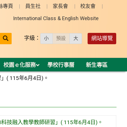
絲專頁
員生社
家長會
校友會
International Class & English Website
送出
字級：
網站導覽
小
預設
大
搜
尋：
校園ｅ化服務
學校行事曆
新生專區
 115年6月4日)。
科技融入教學教師研習」( 115年6月4日)。