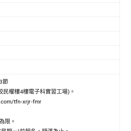
3節
校民權樓4樓電子科實習工場)。
om/tfn-xrjr-fmr
名為限。