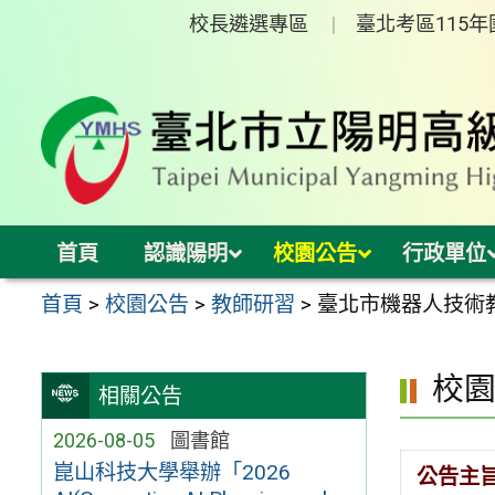
跳
校長遴選專區
臺北考區115
至
主
要
內
容
區
首頁
認識陽明
校園公告
行政單位
首頁
>
校園公告
>
教師研習
>
臺北市機器人技術教
校
相關公告
2026-08-05
圖書館
崑山科技大學舉辦「2026
公告主