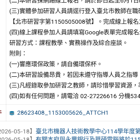
(二)本研習採網路線上報名，請於即日起至6月1日
(三)實體參加研習人員請逕行登入臺北市教師在職研習網（htt
【北市研習字第1150505008號】。完成線上
(四)線上課程參加人員請填寫Google表單完成報名:https:/
研習方式：課程教學、實務操作及綜合座談。
附則：
(一)響應環保政策，請自備環保杯。
(二)本研習設備昂貴，若因未遵守指導人員之指
(三)凡經錄取參加研習之教師，請珍惜學習資源
(四)如有任何問題，請電洽 02-27226616 分機
28623408_1153005626_ATTCH1
件
026-05-18】
臺北市機器人技術教學中心114學年度第2學
026-05-18】
有關本府與永豐銀行及華碩電腦將於115年7