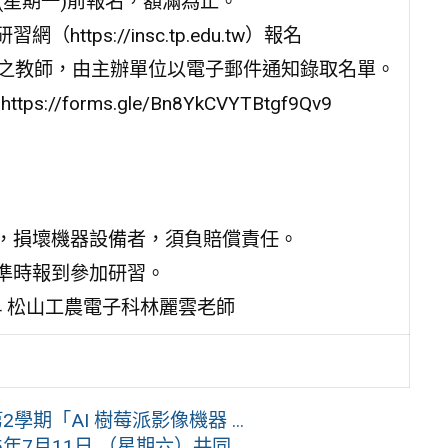
(星期一)前報名，額滿為止。
ps://insc.tp.edu.tw）報名
報名之教師，由主辦單位以電子郵件通知錄取名單。
/forms.gle/Bn8YkCVYTBtgf9Qv9
導，損壞機器設備者，須負賠償責任。
，準時報到參加研習。
534 松山工農電子科林麗雲老師
期「AI 樹莓派影像機器 ...
月11日 （星期六）共同 ...