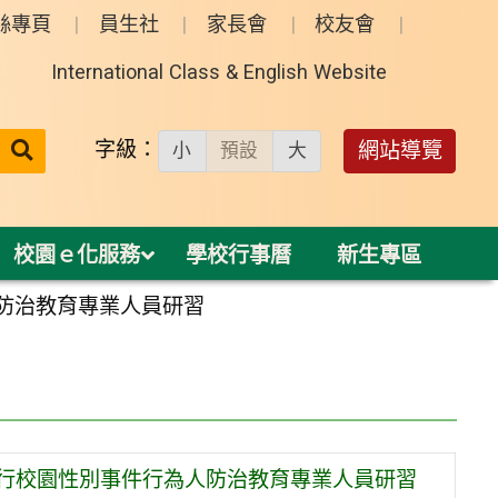
絲專頁
員生社
家長會
校友會
International Class & English Website
送出
字級：
網站導覽
小
預設
大
搜
尋：
校園ｅ化服務
學校行事曆
新生專區
防治教育專業人員研習
執行校園性別事件行為人防治教育專業人員研習