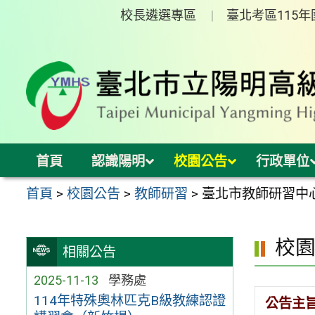
跳
校長遴選專區
臺北考區115
至
主
要
內
容
區
首頁
認識陽明
校園公告
行政單位
首頁
>
校園公告
>
教師研習
>
臺北市教師研習中
校
相關公告
2025-11-13
學務處
114年特殊奧林匹克B級教練認證
公告主