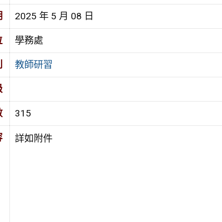
期
2025 年 5 月 08 日
位
學務處
別
教師研習
級
數
315
容
詳如附件