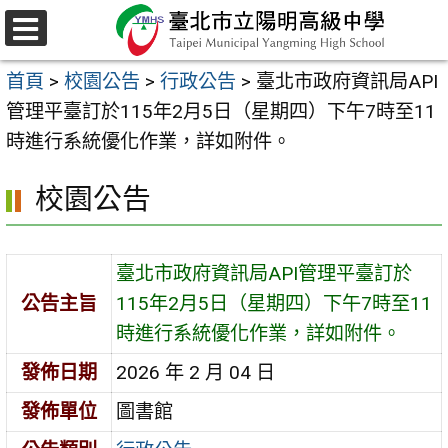
跳
至
選
主
單
首頁
>
校園公告
>
行政公告
>
臺北市政府資訊局API
要
管理平臺訂於115年2月5日（星期四）下午7時至11
內
時進行系統優化作業，詳如附件。
容
區
校園公告
臺北市政府資訊局API管理平臺訂於
公告主旨
115年2月5日（星期四）下午7時至11
時進行系統優化作業，詳如附件。
發佈日期
2026 年 2 月 04 日
發佈單位
圖書館