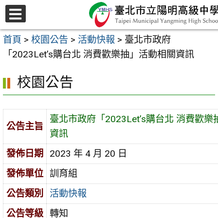
跳
至
選
主
單
首頁
>
校園公告
>
活動快報
>
臺北市政府
要
「2023Let’s購台北 消費歡樂抽」活動相關資訊
內
容
校園公告
區
臺北市政府「2023Let’s購台北 消費歡
公告主旨
資訊
發佈日期
2023 年 4 月 20 日
發佈單位
訓育組
公告類別
活動快報
公告等級
轉知