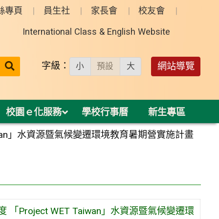
絲專頁
員生社
家長會
校友會
International Class & English Website
送出
字級：
網站導覽
小
預設
大
搜
尋：
校園ｅ化服務
學校行事曆
新生專區
Taiwan」水資源暨氣候變遷環境教育暑期營實施計畫
roject WET Taiwan」水資源暨氣候變遷環