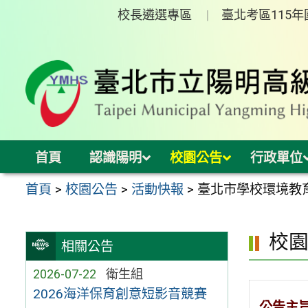
跳
校長遴選專區
臺北考區115
至
主
要
內
容
區
首頁
認識陽明
校園公告
行政單位
首頁
>
校園公告
>
活動快報
>
臺北市學校環境教育中
校
相關公告
2026-07-22
衛生組
2026海洋保育創意短影音競賽
公告主