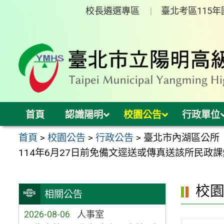
跳
校長遴選專區
臺北考區115
至
主
要
內
容
區
首頁
認識陽明
校園公告
行政單位
首頁
>
校園公告
>
行政公告
>
臺北市內湖區公所
114年6月27日前免備文逕送或傳真送該所民政
校
相關公告
2026-08-06
人事室