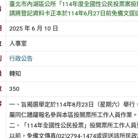
臺北市內湖區公所「114年度全國性公民投票案
旨
請將登記資料卡正本於114年6月27日前免備文
期
2025 年 6 月 10 日
位
人事室
別
行政公告
級
轉知
數
350
容
一、旨揭選舉定於114年8月23日（星期六）舉
屬同仁踴躍報名參與本區投開票所工作人員作業。
二、「114年全國性公民投票」投開票所工作人員登
以前，免備文傳真(02)2794-1474或逕送該所民