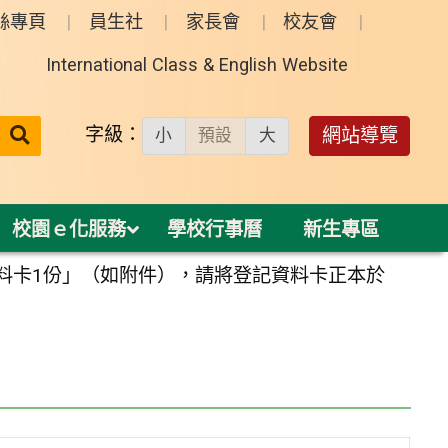
絲專頁
員生社
家長會
校友會
International Class & English Website
送出
字級：
網站導覽
小
預設
大
搜
尋：
校園ｅ化服務
學校行事曆
新生專區
料卡1份」（如附件），請將登記資料卡正本於