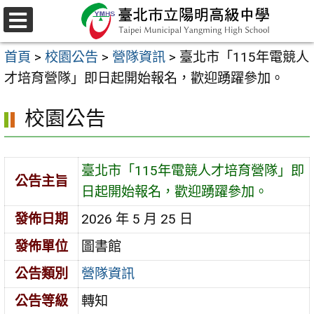
跳
至
選
主
單
首頁
>
校園公告
>
營隊資訊
>
臺北市「115年電競人
要
才培育營隊」即日起開始報名，歡迎踴躍參加。
內
容
校園公告
區
臺北市「115年電競人才培育營隊」即
公告主旨
日起開始報名，歡迎踴躍參加。
發佈日期
2026 年 5 月 25 日
發佈單位
圖書館
公告類別
營隊資訊
公告等級
轉知