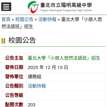
跳
至
選
主
單
首頁
>
校園公告
>
活動快報
>
臺北大學「小旅人悠
要
然法語班」招生
內
容
校園公告
區
公告主旨
臺北大學「小旅人悠然法語班」招生
發佈日期
2025 年 12 月 15 日
發佈單位
課務組
公告類別
活動快報
公告等級
點閱次數
203