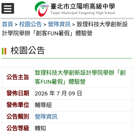
跳
至
選
主
單
首頁
>
校園公告
>
營隊資訊
>
致理科技大學創新設
要
計學院舉辦「創客FUN暑假」體驗營
內
容
校園公告
區
致理科技大學創新設計學院舉辦「創
公告主旨
客FUN暑假」體驗營
發佈日期
2026 年 7 月 09 日
發佈單位
輔導組
公告類別
營隊資訊
公告等級
轉知