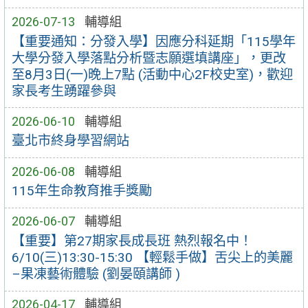
2026-07-13
輔導組
【重要通知：分發入學】因應分科延期「115學年
大學分發入學落點分析暨志願選填講座」，更改
至8月3日(一)晚上7點 (活動中心2F校史室)，歡迎
家長考生踴躍參與
2026-06-10
輔導組
臺北市終身學習網站
2026-06-08
輔導組
115年生命教育推手獎勵
2026-06-07
輔導組
【重要】第27期家長成長班 熱烈報名中！
6/10(三)13:30-15:30 【輕鬆手做】舌尖上的美麗
–果凍藝術體驗 (劉晏頤講師 )
2026-04-17
輔導組