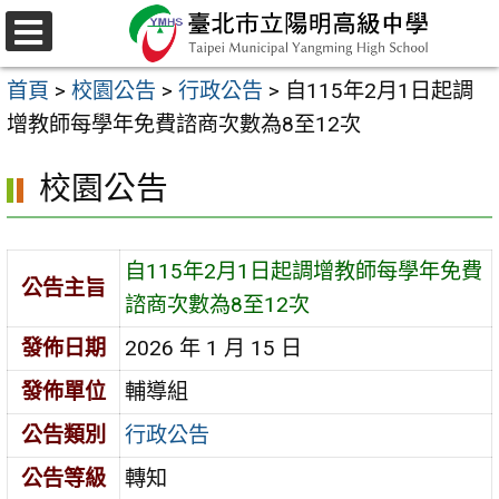
跳
至
選
主
單
首頁
>
校園公告
>
行政公告
>
自115年2月1日起調
要
增教師每學年免費諮商次數為8至12次
內
容
校園公告
區
自115年2月1日起調增教師每學年免費
公告主旨
諮商次數為8至12次
發佈日期
2026 年 1 月 15 日
發佈單位
輔導組
公告類別
行政公告
公告等級
轉知