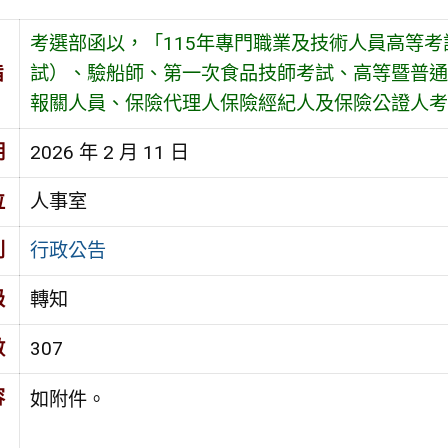
考選部函以，「115年專門職業及技術人員高等
旨
試）、驗船師、第一次食品技師考試、高等暨普通
報關人員、保險代理人保險經紀人及保險公證人考
期
2026 年 2 月 11 日
位
人事室
別
行政公告
級
轉知
數
307
容
如附件。