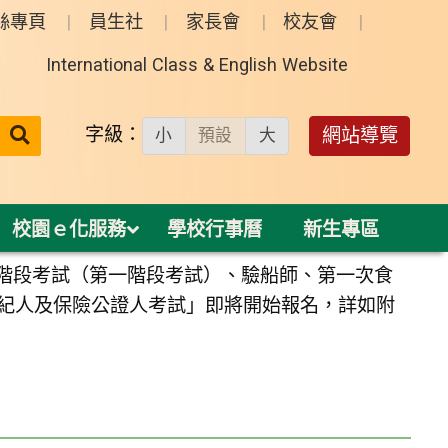
絲專頁
員生社
家長會
校友會
International Class & English Website
送出
字級：
網站導覽
小
預設
大
搜
尋：
校園ｅ化服務
學校行事曆
新生專區
分階段考試（第一階段考試）、驗船師、第一次食
紀人及保險公證人考試」即將開始報名，詳如附