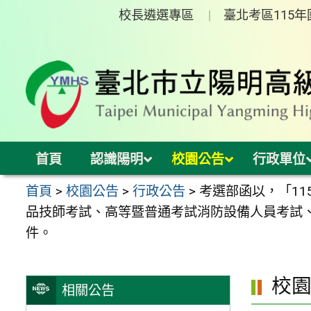
跳
校長遴選專區
臺北考區115
至
主
要
內
容
區
首頁
認識陽明
校園公告
行政單位
首頁
>
校園公告
>
行政公告
>
考選部函以，「1
品技師考試、高等暨普通考試消防設備人員考試
件。
校
相關公告