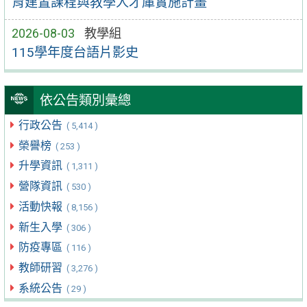
育建置課程與教學人才庫實施計畫
2026-08-03
教學組
115學年度台語片影史
依公告類別彙總
行政公告
( 5,414 )
榮譽榜
( 253 )
升學資訊
( 1,311 )
營隊資訊
( 530 )
活動快報
( 8,156 )
新生入學
( 306 )
防疫專區
( 116 )
教師研習
( 3,276 )
系統公告
( 29 )