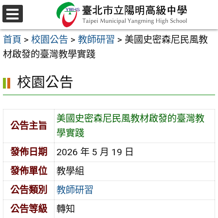
跳
至
選
主
單
首頁
>
校園公告
>
教師研習
>
美國史密森尼民風教
要
材啟發的臺灣教學實踐
內
容
校園公告
區
美國史密森尼民風教材啟發的臺灣教
公告主旨
學實踐
發佈日期
2026 年 5 月 19 日
發佈單位
教學組
公告類別
教師研習
公告等級
轉知