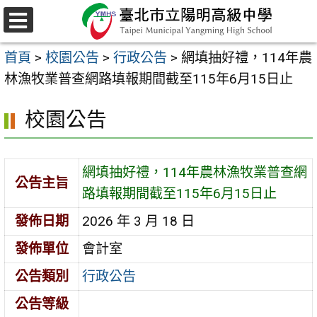
跳
至
選
主
單
首頁
>
校園公告
>
行政公告
>
網填抽好禮，114年農
要
林漁牧業普查網路填報期間截至115年6月15日止
內
容
校園公告
區
網填抽好禮，114年農林漁牧業普查網
公告主旨
路填報期間截至115年6月15日止
發佈日期
2026 年 3 月 18 日
發佈單位
會計室
公告類別
行政公告
公告等級