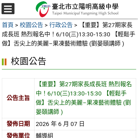
跳
至
選
主
單
首頁
>
校園公告
>
行政公告
>
【重要】第27期家長
要
成長班 熱烈報名中！6/10(三)13:30-15:30 【輕鬆手
內
做】舌尖上的美麗–果凍藝術體驗 (劉晏頤講師 )
容
區
校園公告
【重要】第27期家長成長班 熱烈報名
中！6/10(三)13:30-15:30 【輕鬆手
公告主旨
做】舌尖上的美麗–果凍藝術體驗 (劉
晏頤講師 )
發佈日期
2026 年 6 月 07 日
發佈單位
輔導組