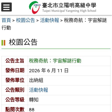
跳
至
選
主
單
首頁
>
校園公告
>
活動快報
>
稅務奇航：宇宙解謎
要
行動
內
容
校園公告
區
公告主旨
稅務奇航：宇宙解謎行動
發佈日期
2026 年 6 月 11 日
發佈單位
出納組
公告類別
活動快報
公告等級
轉知
點閱次數
88