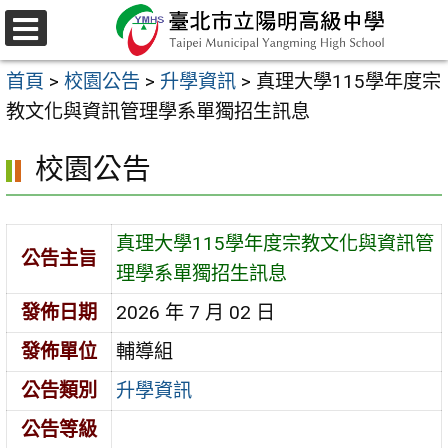
跳
至
選
主
單
首頁
>
校園公告
>
升學資訊
>
真理大學115學年度宗
要
教文化與資訊管理學系單獨招生訊息
內
容
校園公告
區
真理大學115學年度宗教文化與資訊管
公告主旨
理學系單獨招生訊息
發佈日期
2026 年 7 月 02 日
發佈單位
輔導組
公告類別
升學資訊
公告等級