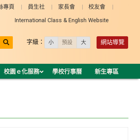
絲專頁
員生社
家長會
校友會
International Class & English Website
送出
字級：
網站導覽
小
預設
大
搜
尋：
校園ｅ化服務
學校行事曆
新生專區