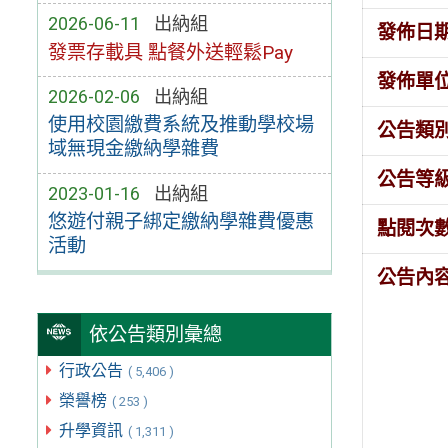
2026-06-11
出納組
發佈日
發票存載具 點餐外送輕鬆Pay
發佈單
2026-02-06
出納組
使用校園繳費系統及推動學校場
公告類
域無現金繳納學雜費
公告等
2023-01-16
出納組
悠遊付親子綁定繳納學雜費優惠
點閱次
活動
公告內
依公告類別彙總
行政公告
( 5,406 )
榮譽榜
( 253 )
升學資訊
( 1,311 )