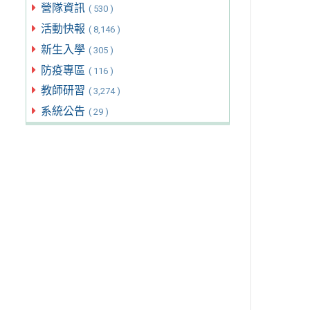
營隊資訊
( 530 )
活動快報
( 8,146 )
新生入學
( 305 )
防疫專區
( 116 )
教師研習
( 3,274 )
系統公告
( 29 )