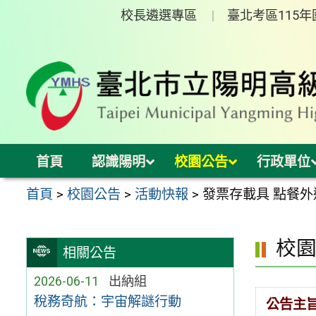
跳
校長遴選專區
臺北考區115
至
主
要
內
容
區
首頁
認識陽明
校園公告
行政單位
首頁
>
校園公告
>
活動快報
>
發票存載具 點餐外
校
相關公告
2026-06-11
出納組
稅務奇航：宇宙解謎行動
公告主