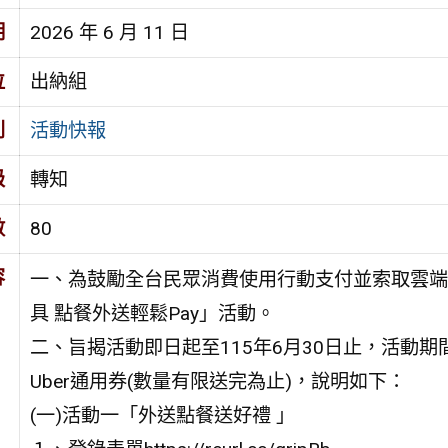
期
2026 年 6 月 11 日
位
出納組
別
活動快報
級
轉知
數
80
容
一、為鼓勵全台民眾消費使用行動支付並索取雲端
具 點餐外送輕鬆Pay」活動。
二、旨揭活動即日起至115年6月30日止，活動
Uber通用券(數量有限送完為止)，說明如下：
(一)活動一「外送點餐送好禮 」